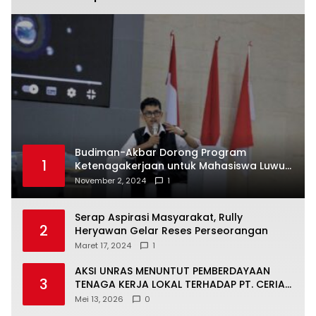
Budiman-Akbar Dorong Program
1
Ketenagakerjaan untuk Mahasiswa Luwu
Timur, Juru Bicara: Ini Peluang Nyata bagi
November 2, 2024
1
Generasi Muda
Serap Aspirasi Masyarakat, Rully
2
Heryawan Gelar Reses Perseorangan
Maret 17, 2024
1
AKSI UNRAS MENUNTUT PEMBERDAYAAN
3
TENAGA KERJA LOKAL TERHADAP PT. CERIA
NUGRAHA LESTARI
Mei 13, 2026
0