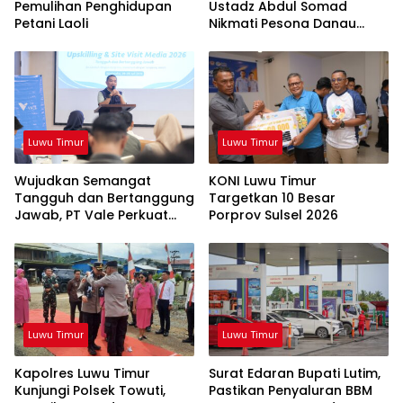
Pemulihan Penghidupan
Ustadz Abdul Somad
Petani Laoli
Nikmati Pesona Danau
Matano
Luwu Timur
Luwu Timur
Wujudkan Semangat
KONI Luwu Timur
Tangguh dan Bertanggung
Targetkan 10 Besar
Jawab, PT Vale Perkuat
Porprov Sulsel 2026
Ekosistem Informasi Publik
yang Kredibel
Luwu Timur
Luwu Timur
Kapolres Luwu Timur
Surat Edaran Bupati Lutim,
Kunjungi Polsek Towuti,
Pastikan Penyaluran BBM