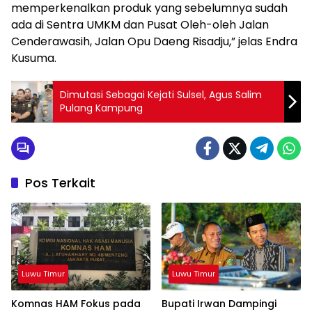
memperkenalkan produk yang sebelumnya sudah
ada di Sentra UMKM dan Pusat Oleh-oleh Jalan
Cenderawasih, Jalan Opu Daeng Risadju,” jelas Endra
Kusuma.
Dimutasi Sebagai Kejati Sulsel, Agus Salim
Pulang Kampung
Pos Terkait
Luwu Timur
Luwu Timur
Komnas HAM Fokus pada
Bupati Irwan Dampingi