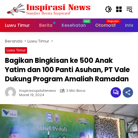
Langsung
ke
konten
Luwu Timur
Berita
Kesehatan
Otomotif
Inter
Beranda
Luwu Timur
Luwu Timur
Bagikan Bingkisan ke 500 Anak
Yatim dan 100 Panti Asuhan, PT Vale
Dukung Program Amaliah Ramadan
Inspirasiupdatenews
3 Min Baca
Maret 19, 2024