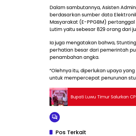
Dalam sambutannya, Asisten Adminis
berdasarkan sumber data Elektronik
Masyarakat (E-PPGBM) pertanggal 2
Lutim yaitu sebesar 829 orang dari j
Ia juga mengatakan bahwa, Stunti
perhatian besar dari pemerintah pus
penambahan angka.
“Olehnya itu, diperlukan upaya yang
untuk mempercepat penurunan stunti
Bupati Luwu Timur Salurkan C
Pos Terkait