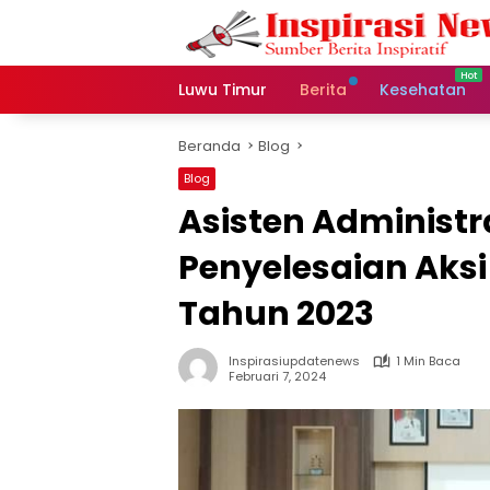
Langsung
ke
konten
Luwu Timur
Berita
Kesehatan
Beranda
Blog
Blog
Asisten Administ
Penyelesaian Aksi
Tahun 2023
Inspirasiupdatenews
1 Min Baca
Februari 7, 2024