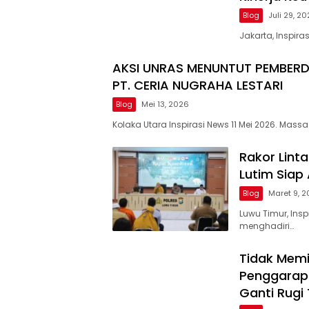
Blog
Juli 29, 2
Jakarta, Inspir
AKSI UNRAS MENUNTUT PEMBER
PT. CERIA NUGRAHA LESTARI
Blog
Mei 13, 2026
Kolaka Utara Inspirasi News 11 Mei 2026. Massa
Rakor Linta
Lutim Siap
Blog
Maret 9, 
Luwu Timur, In
menghadiri…
Tidak Memil
Penggarap
Ganti Rugi