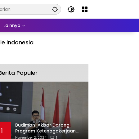
Lainnya
le indonesia
Berita Populer
Budiman-Akbar Dorong
1
Program Ketenagakerjaan
untuk Mahasiswa Luwu Timur,
November 2, 2024
1