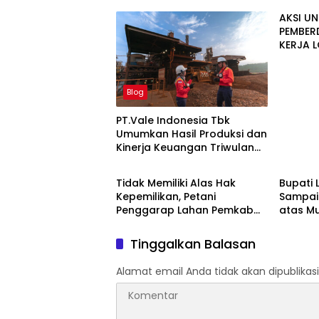
AKSI U
PEMBER
KERJA 
CERIA 
Blog
PT.Vale Indonesia Tbk
Umumkan Hasil Produksi dan
Kinerja Keuangan Triwulan
Blog
Blog
Dua Tahun 2026
Tidak Memiliki Alas Hak
Bupati 
Kepemilikan, Petani
Sampai
Penggarap Lahan Pemkab
atas M
Lutim Tidak Dapatkan Ganti
42-500
Rugi Tanah
Tinggalkan Balasan
Alamat email Anda tidak akan dipublikasi