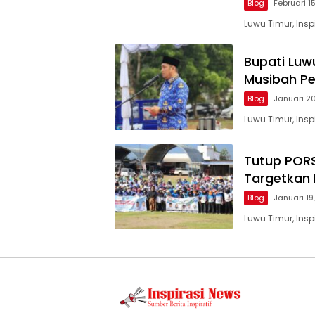
Blog
Februari 1
Luwu Timur, Ins
Bupati Luw
Musibah P
Blog
Januari 2
Luwu Timur, Ins
Tutup PORS
Targetkan 
Blog
Januari 19
Luwu Timur, Ins