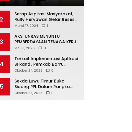
Juru Bicara: Ini Peluang Nyata
bagi Generasi Muda
Serap Aspirasi Masyarakat,
2
Rully Heryawan Gelar Reses
Perseorangan
Maret 17, 2024
1
AKSI UNRAS MENUNTUT
3
PEMBERDAYAAN TENAGA KERJA
LOKAL TERHADAP PT. CERIA
Mei 13, 2026
0
NUGRAHA LESTARI
Terkait Implementasi Aplikasi
4
Srikandi, Pemkab Barru
Kunker ke Luwu Timur
Oktober 24, 2023
0
Sekda Luwu Timur Buka
5
Sidang PPL Dalam Rangka
Redistribusi Tanah 2023
Oktober 24, 2023
0