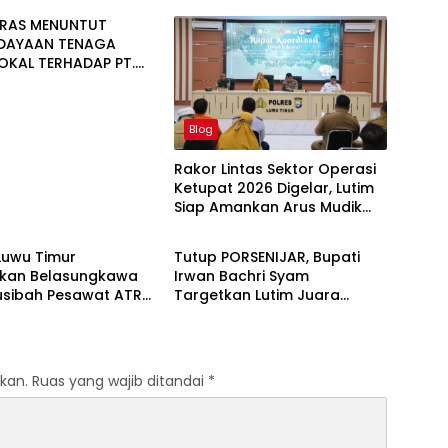
NRAS MENUNTUT
DAYAAN TENAGA
LOKAL TERHADAP PT.
NUGRAHA LESTARI
Blog
Rakor Lintas Sektor Operasi
Ketupat 2026 Digelar, Lutim
Siap Amankan Arus Mudik
Blog
Lebaran
Luwu Timur
Tutup PORSENIJAR, Bupati
kan Belasungkawa
Irwan Bachri Syam
usibah Pesawat ATR
Targetkan Lutim Juara
Umum di Provinsi
kan.
Ruas yang wajib ditandai
*